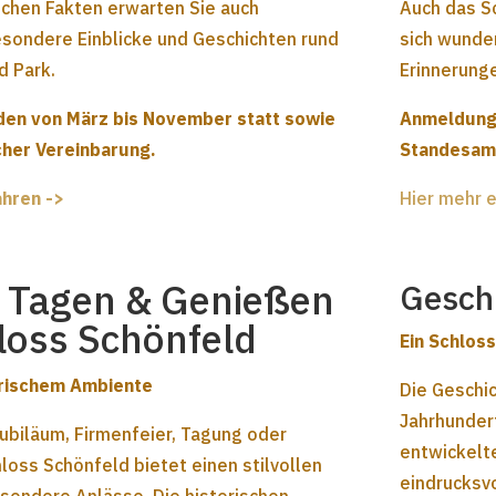
schen Fakten erwarten Sie auch
Auch das S
sondere Einblicke und Geschichten rund
sich wunde
d Park.
Erinnerung
den von März bis November statt sowie
Anmeldunge
cher Vereinbarung.
Standesamt
ahren ->
Hier mehr e
, Tagen & Genießen
Gesch
loss Schönfeld
Ein Schlos
torischem Ambiente
Die Geschic
Jahrhunder
ubiläum, Firmenfeier, Tagung oder
entwickelte
oss Schönfeld bietet einen stilvollen
eindrucksv