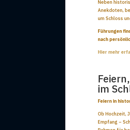
Neben histori
Anekdoten, be
um Schloss un
Führungen fin
nach persönli
Hier mehr erf
Feiern
im Sch
Feiern in his
Ob Hochzeit, J
Empfang – Schl