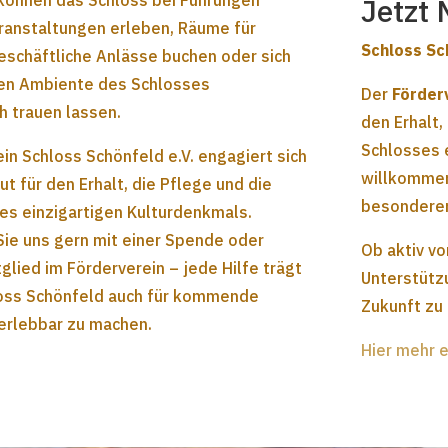
können das Schloss bei Führungen
Jetzt 
ranstaltungen erleben, Räume für
Schloss Sc
eschäftliche Anlässe buchen oder sich
en Ambiente des Schlosses
Der
Förder
h trauen lassen.
den Erhalt,
Schlosses e
in Schloss Schönfeld e.V. engagiert sich
willkommen
ut für den Erhalt, die Pflege und die
besonderen
es einzigartigen Kulturdenkmals.
Sie uns gern mit einer Spende oder
Ob aktiv vo
glied im Förderverein – jede Hilfe trägt
Unterstütz
loss Schönfeld auch für kommende
Zukunft zu
erlebbar zu machen.
Hier mehr 