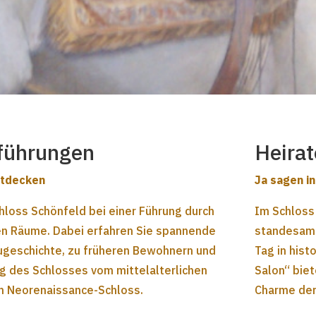
führungen
Heirat
ntdecken
Ja sagen i
hloss Schönfeld bei einer Führung durch
Im Schloss
hen Räume. Dabei erfahren Sie spannende
standesamt
augeschichte, zu früheren Bewohnern und
Tag in his
ng des Schlosses vom mittelalterlichen
Salon“ biet
m Neorenaissance-Schloss.
Charme der